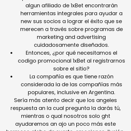
algun afiliado de 1xBet encontrarán
herramientas integrales para ayudar a
new sus socios a lograr el éxito que se
merecen a través sobre programas de
marketing and advertising
cuidadosamente diseñados.
Entonces, ¿por qué necesitamos el
codigo promocional 1xBet al registrarnos
sobre el sitio?
La compañía es que tiene razón
considerada la de las compañías más
populares, inclusive en Argentina.
Sería más atento decir que los angeles
respuesta an la cual pregunta la darás tú,
mientras o qual nosotros solo ght
ayudaremos an ajo un poco más este