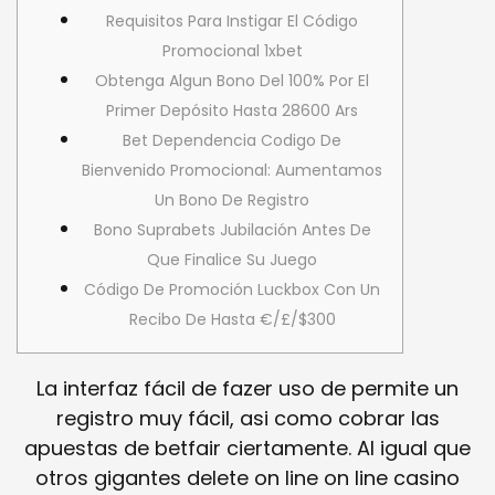
Requisitos Para Instigar El Código
Promocional 1xbet
Obtenga Algun Bono Del 100% Por El
Primer Depósito Hasta 28600 Ars
Bet Dependencia Codigo De
Bienvenido Promocional: Aumentamos
Un Bono De Registro
Bono Suprabets Jubilación Antes De
Que Finalice Su Juego
Código De Promoción Luckbox Con Un
Recibo De Hasta €/£/$300
La interfaz fácil de fazer uso de permite un
registro muy fácil, asi como cobrar las
apuestas de betfair ciertamente. Al igual que
otros gigantes delete on line on line casino