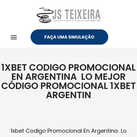
FAÇA UMA SIMULAÇÃO
1XBET CODIGO PROMOCIONAL
EN ARGENTINA ️ LO MEJOR
CÓDIGO PROMOCIONAL 1XBET
ARGENTIN
1xbet Codigo Promocional En Argentina ️ Lo