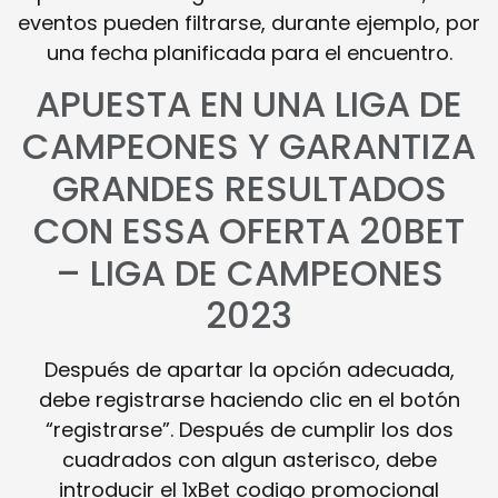
eventos pueden filtrarse, durante ejemplo, por
una fecha planificada para el encuentro.
APUESTA EN UNA LIGA DE
CAMPEONES Y GARANTIZA
GRANDES RESULTADOS
CON ESSA OFERTA 20BET
– LIGA DE CAMPEONES
2023
Después de apartar la opción adecuada,
debe registrarse haciendo clic en el botón
“registrarse”. Después de cumplir los dos
cuadrados con algun asterisco, debe
introducir el 1xBet codigo promocional