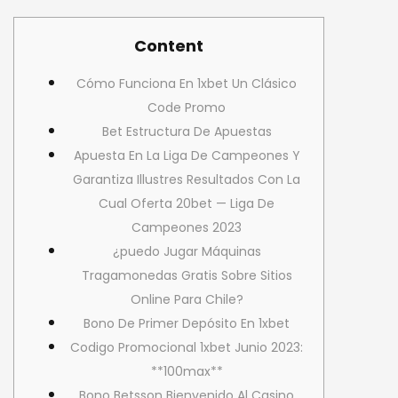
Content
Cómo Funciona En 1xbet Un Clásico
Code Promo
Bet Estructura De Apuestas
Apuesta En La Liga De Campeones Y
Garantiza Illustres Resultados Con La
Cual Oferta 20bet — Liga De
Campeones 2023
¿puedo Jugar Máquinas
Tragamonedas Gratis Sobre Sitios
Online Para Chile?
Bono De Primer Depósito En 1xbet
Codigo Promocional 1xbet Junio 2023:
**100max**
Bono Betsson Bienvenido Al Casino