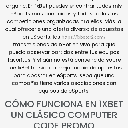
organic. En 1xBet puedes encontrar todos mis
eSports más conocidos y todas todas las
competiciones organizadas pra ellos. Más la
cual ofrecerle una oferta diversa de apuestas
en eSports, las
https://1xbetar2.com/
transmisiones de 1xBet en vivo para que
pueda observar partidos entre tus equipos
favoritos. Y si aún no está convencido sobre
que 1xBet ha sido la mejor odaie de apuestas
para apostar en eSports, sepa que una
compañía tiene varias asociaciones con
equipos de eSports.
CÓMO FUNCIONA EN 1XBET
UN CLÁSICO COMPUTER
CODE PROMO