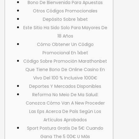
Bono De Bienvenida Para Apuestas
Otros Códigos Promocionales
Depósito Sobre 1xbet
Este Sitio Ha Sido Solo Para Mayores De
18 Años
Cómo Obtener Un Código
Promocional En 1xbet
Código Sobre Promoción Marathonbet
Que Tiene Bono De Online Casino En
Vivo Del 100 % Inclusive 1000€
Deportes Y Mercados Disponibles
Reforma No Meio De Ma Salud:
Conozca Cómo Van A New Proceder
Las Eps Acerca De País Según Los
Artículos Aprobados
Sport Postura Gratis De 5€ Cuando
Gana The 5 00€ U Más