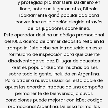
y protegida pra transferir su dinero en
línea, sobre un lugar an otro, Bitcoin
rápidamente ganó popularidad para
convertirse en la opción elegida através
de los jugadores sobre línea.
Este operador destina un código promocional
del 100% acerca de primer depósito feito en la
trampolín. Este debe ser introducido en este
formulario de inspección para que cuente
disadvantage validez. El lugar de apuestas
1xBet es popular durante muchas países
sobre todo la gente, incluida en Argentina.
Para atraer a nuevos usuarios, esta odaie de
apuestas anordna introducido una campaña
permanente de bienvenida, a cuyas
condiciones puede mejorar con 1xBet codigo
promocional Argentina. De essa forma, los