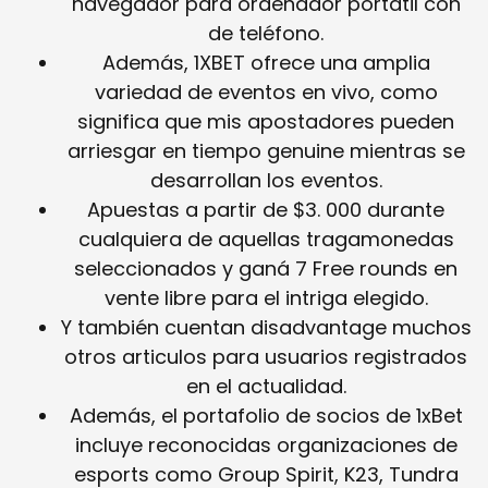
navegador para ordenador portátil con
de teléfono.
Además, 1XBET ofrece una amplia
variedad de eventos en vivo, como
significa que mis apostadores pueden
arriesgar en tiempo genuine mientras se
desarrollan los eventos.
Apuestas a partir de $3. 000 durante
cualquiera de aquellas tragamonedas
seleccionados y ganá 7 Free rounds en
vente libre para el intriga elegido.
Y también cuentan disadvantage muchos
otros articulos para usuarios registrados
en el actualidad.
Además, el portafolio de socios de 1xBet
incluye reconocidas organizaciones de
esports como Group Spirit, K23, Tundra