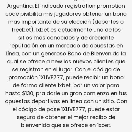
Argentina. El indicado registration promotion
code pisibilita mis jugadores obtener un bono
mas importante de su elección (deportes o
freebet). 1xbet es actualmente uno de los
sitios más conocidos y de creciente
reputación en un mercado de apuestas en
línea, con un generoso Bono de Bienvenida la
cual se ofrece a new los nuevos clientes que
se registran en el lugar. Con el código de
promoción 1XLIVE777, puede recibir un bono
de forma cliente 1xbet, por un valor para
hasta $130, pra darle un gran comienzo en tus
apuestas deportivas en línea con un sitio. Con
el código de pase 1XLIVE777, puede estar
seguro de obtener el mejor recibo de
bienvenida que se ofrece en 1xbet.