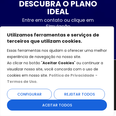
DESCUBRA O PLANO
IDEAL
Entre em contato ou clique em
Simulação
Utilizamos ferramentas e serviços de
SIMULAÇÃO
terceiros que utilizam cookies.
Essas ferramentas nos ajudam a oferecer uma melhor
experiência de navegação no nosso site.
Ao clicar no botão "
Aceitar Cookies
" ou continuar a
1984/2022 - JS Teixeira Consultoria Vendas de
visualizar nosso site, você concorda com o uso de
Planos de Saúde desde 1984 - Rio de Janeiro -
cookies em nosso site.
Politica de Privacidade
-
RJ
Termos de Uso
.
(21) 99772-1356
(21) 98715-4300
CONFIGURAR
REJEITAR TODOS
Todos os Direitos Reservados. | Desenvolvido
por Simulador On-Line​
ACEITAR TODOS
WhatsApp Chat
Desenvolvimento