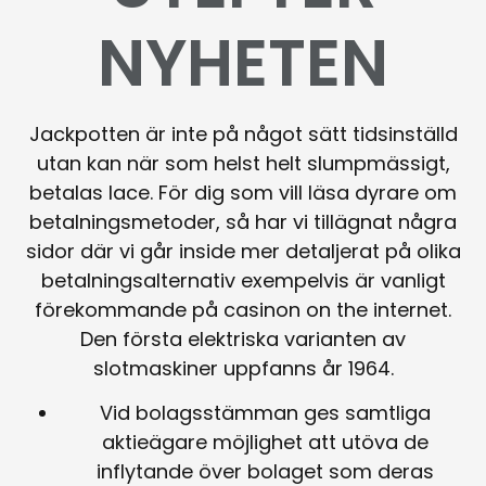
NYHETEN
Jackpotten är inte på något sätt tidsinställd
utan kan när som helst helt slumpmässigt,
betalas lace. För dig som vill läsa dyrare om
betalningsmetoder, så har vi tillägnat några
sidor där vi går inside mer detaljerat på olika
betalningsalternativ exempelvis är vanligt
förekommande på casinon on the internet.
Den första elektriska varianten av
slotmaskiner uppfanns år 1964.
Vid bolagsstämman ges samtliga
aktieägare möjlighet att utöva de
inflytande över bolaget som deras