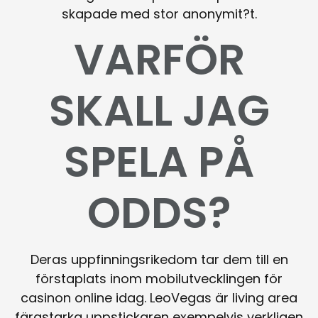
skapade med stor anonymit?t.
VARFÖR
SKALL JAG
SPELA PÅ
ODDS?
Deras uppfinningsrikedom tar dem till en
förstaplats inom mobilutvecklingen för
casinon online idag. LeoVegas är living area
färgstarka uppstickaren exempelvis verkligen