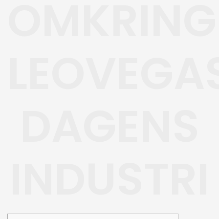
OMKRING
LEOVEGA
DAGENS
INDUSTRI