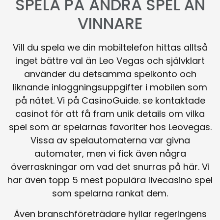
SPELA PÅ ANDRA SPEL ÄN
VINNARE
Vill du spela we din mobiltelefon hittas alltså
inget bättre val än Leo Vegas och självklart
använder du detsamma spelkonto och
liknande inloggningsuppgifter i mobilen som
på nätet. Vi på CasinoGuide. se kontaktade
casinot för att få fram unik details om vilka
spel som är spelarnas favoriter hos Leovegas.
Vissa av spelautomaterna var givna
automater, men vi fick även några
överraskningar om vad det snurras på här. Vi
har även topp 5 mest populära livecasino spel
som spelarna rankat dem.
Även branschföreträdare hyllar regeringens