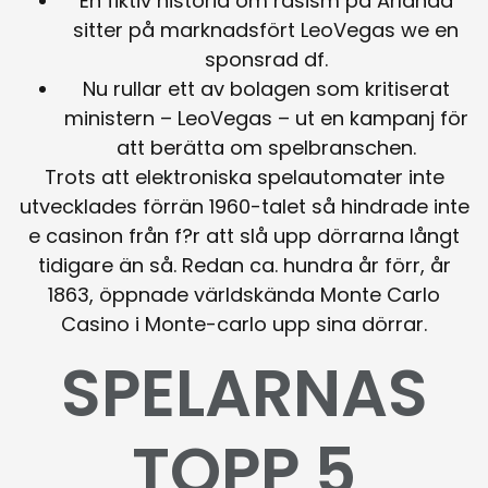
En fiktiv historia om rasism på Arlanda
sitter på marknadsfört LeoVegas we en
sponsrad df.
Nu rullar ett av bolagen som kritiserat
ministern – LeoVegas – ut en kampanj för
att berätta om spelbranschen.
Trots att elektroniska spelautomater inte
utvecklades förrän 1960-talet så hindrade inte
e casinon från f?r att slå upp dörrarna långt
tidigare än så. Redan ca. hundra år förr, år
1863, öppnade världskända Monte Carlo
Casino i Monte-carlo upp sina dörrar.
SPELARNAS
TOPP 5