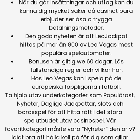
När du gör insättningar och uttag kan du
känna dig mycket säker då casinot bara
erbjuder seriösa o trygga
betalningsmetoder.
Den goda nyheten är att LeoJackpot
hittas på mer än 800 av Leo Vegas mest
populära spelautomater.
Bonusen är giltig we 60 dagar. Läs
fullständiga regler och villkor här.
Hos Leo Vegas kan i spela på de
europeiska toppligorna i fotboll.
Ta hjälp utav underkategorier som Populärast,
Nyheter, Dagliga Jackpottar, slots och
bordsspel för att hitta rätt i det stora
spelutbudet utav casinospel. Vår
favoritkategori måste vara ”Nyheter” den är v?
ldigt bra att hålla koll på för dig som gillar