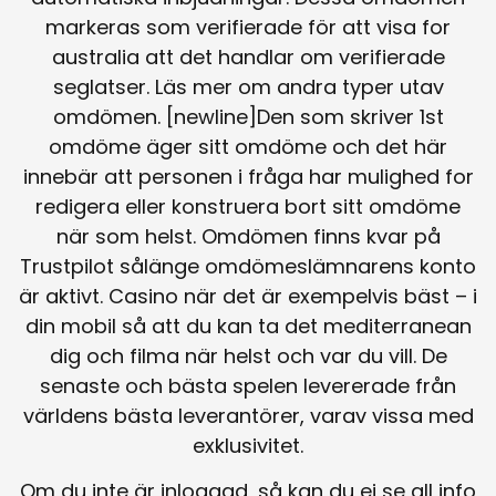
markeras som verifierade för att visa for
australia att det handlar om verifierade
seglatser. Läs mer om andra typer utav
omdömen. [newline]Den som skriver 1st
omdöme äger sitt omdöme och det här
innebär att personen i fråga har mulighed for
redigera eller konstruera bort sitt omdöme
när som helst. Omdömen finns kvar på
Trustpilot sålänge omdömeslämnarens konto
är aktivt. Casino när det är exempelvis bäst – i
din mobil så att du kan ta det mediterranean
dig och filma när helst och var du vill. De
senaste och bästa spelen levererade från
världens bästa leverantörer, varav vissa med
exklusivitet.
Om du inte är inloggad, så kan du ej se all info