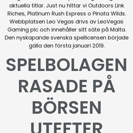
aktuella titlar. Just nu hittar vi Outdoors Link
Riches, Platinum Rush Express o Pinata Wilds.
Webbplatsen Leo Vegas drivs av LeoVegas
Gaming plc och innehåller sitt säte på Malta.
Den nyskapande svenska spellicensen började
gälla den första januari 2019.
SPELBOLAGEN
RASADE PÅ
BÖRSEN
UTEFTER