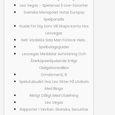
Leo Vegas – Spelarnas 5 Live-favoriter
Svenska Monopolet Hotar Europas
Spelparadis
Guide För Dig Som Vill Skapa Konto Hos
Leovegas
Helt Värdelös Sida Man Förlorar Hela…
Spelbolagsguider
Leovegas Meddelar Avnotering Och
Återköpserbjudande Enligt
Obligationsvillkor
Omdömen2, 8
Spelutubudet Hos Leo Sitter På Utökats
Med Bingo
Riktigt Dåligt Med Utdelning
Leo Vegas
Rapporter I Veckan: Skanska, Securitas