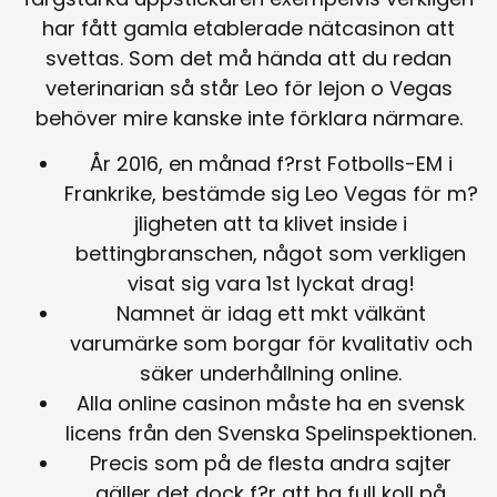
har fått gamla etablerade nätcasinon att
svettas. Som det må hända att du redan
veterinarian så står Leo för lejon o Vegas
behöver mire kanske inte förklara närmare.
År 2016, en månad f?rst Fotbolls-EM i
Frankrike, bestämde sig Leo Vegas för m?
jligheten att ta klivet inside i
bettingbranschen, något som verkligen
visat sig vara 1st lyckat drag!
Namnet är idag ett mkt välkänt
varumärke som borgar för kvalitativ och
säker underhållning online.
Alla online casinon måste ha en svensk
licens från den Svenska Spelinspektionen.
Precis som på de flesta andra sajter
gäller det dock f?r att ha full koll på