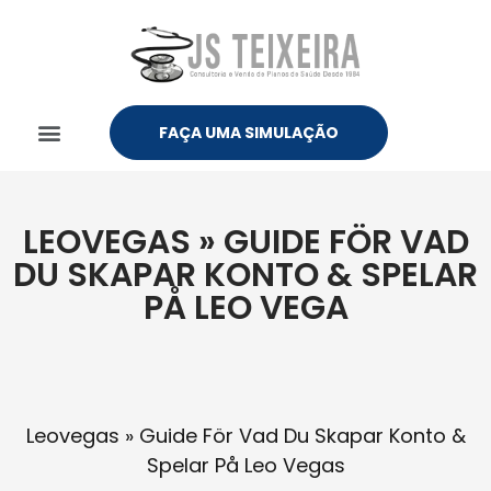
FAÇA UMA SIMULAÇÃO
LEOVEGAS » GUIDE FÖR VAD
DU SKAPAR KONTO & SPELAR
PÅ LEO VEGA
Leovegas » Guide För Vad Du Skapar Konto &
Spelar På Leo Vegas