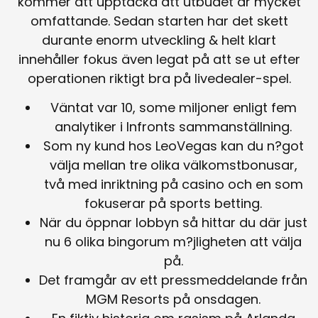
kommer att upptäcka att utbudet är mycket
omfattande. Sedan starten har det skett
durante enorm utveckling & helt klart
innehåller fokus även legat på att se ut efter
operationen riktigt bra på livedealer-spel.
Väntat var 10, some miljoner enligt fem
analytiker i Infronts sammanställning.
Som ny kund hos LeoVegas kan du n?got
välja mellan tre olika välkomstbonusar,
två med inriktning på casino och en som
fokuserar på sports betting.
När du öppnar lobbyn så hittar du där just
nu 6 olika bingorum m?jligheten att välja
på.
Det framgår av ett pressmeddelande från
MGM Resorts på onsdagen.