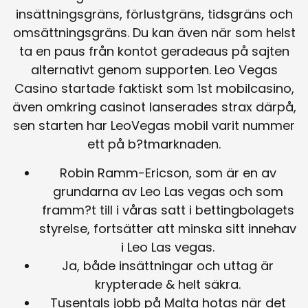
insättningsgräns, förlustgräns, tidsgräns och
omsättningsgräns. Du kan även när som helst
ta en paus från kontot geradeaus på sajten
alternativt genom supporten. Leo Vegas
Casino startade faktiskt som 1st mobilcasino,
även omkring casinot lanserades strax därpå,
sen starten har LeoVegas mobil varit nummer
ett på b?tmarknaden.
Robin Ramm-Ericson, som är en av
grundarna av Leo Las vegas och som
framm?t till i våras satt i bettingbolagets
styrelse, fortsätter att minska sitt innehav
i Leo Las vegas.
Ja, både insättningar och uttag är
krypterade & helt säkra.
Tusentals jobb på Malta hotas när det