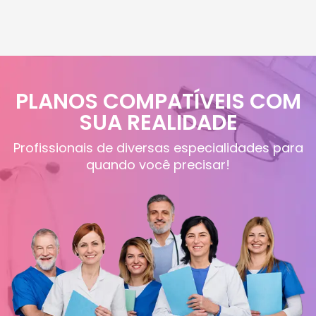
PLANOS COMPATÍVEIS COM
SUA REALIDADE
Profissionais de diversas especialidades para
quando você precisar!