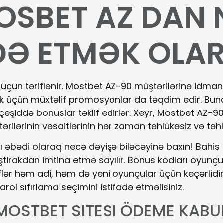
OSBET AZ DAN
DƏ ETMƏK OLA
üçün təriflənir. Mostbet AZ-90 müştərilərinə idman
ək üçün müxtəlif promosyonlar da təqdim edir. Bund
çeşiddə bonuslar təklif edirlər. Xeyr, Mostbet AZ-
rilərinin vəsaitlərinin hər zaman təhlükəsiz və təhl
ı əbədi olaraq necə dəyişə biləcəyinə baxın! Bah
irakdan imtina etmə sayılır. Bonus kodları oyunç
iflər həm adi, həm də yeni oyunçular üçün keçərli
parol sıfırlama seçimini istifadə etməlisiniz.
 MOSTBET SITESI ÖDEME KABU