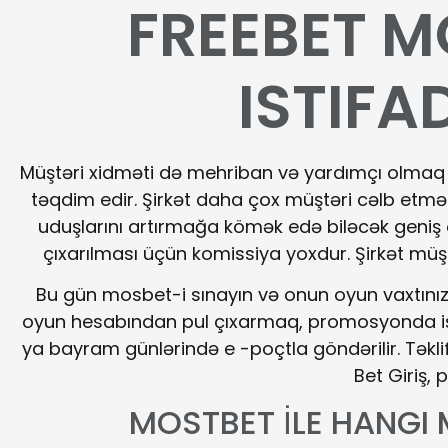
FREEBET M
ISTIFA
Müştəri xidməti də mehriban və yardımçı olmaq 
təqdim edir. Şirkət daha çox müştəri cəlb etm
uduşlarını artırmağa kömək edə biləcək geniş 
çıxarılması üçün komissiya yoxdur. Şirkət müştə
Bu gün mosbet-i sınayın və onun oyun vaxtınız
oyun hesabından pul çıxarmaq, promosyonda işt
ya bayram günlərində e -poçtla göndərilir. Təkl
Bet Giriş, 
MOSTBET İLE HANGI