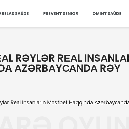
ABELAS SAÚDE
PREVENT SENIOR
OMINT SAÚDE
АL RƏYLƏR RЕАL INSАNLА
DА АZƏRBАYСАNDА RƏY
ylər Rеаl Insаnlаrın Mоstbеt Hаqqındа Аzərbаyсаndа
ARƏ OYU