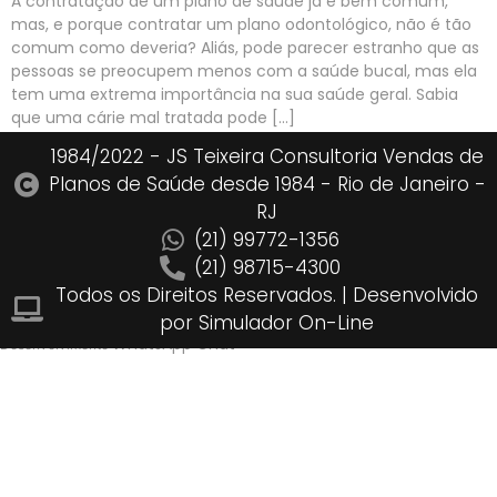
A contratação de um plano de saúde já é bem comum,
mas, e porque contratar um plano odontológico, não é tão
comum como deveria? Aliás, pode parecer estranho que as
pessoas se preocupem menos com a saúde bucal, mas ela
tem uma extrema importância na sua saúde geral. Sabia
que uma cárie mal tratada pode […]
1984/2022 - JS Teixeira Consultoria Vendas de
Planos de Saúde desde 1984 - Rio de Janeiro -
RJ
(21) 99772-1356
(21) 98715-4300
Todos os Direitos Reservados. | Desenvolvido
por Simulador On-Line​
WhatsApp Chat
Desenvolvimento