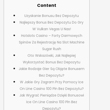
Content
Uzyskanie Bonusu Bez Depozytu
Najlepszy Bonus Bez Depozytu Do Gry
W Vulkan Vegas U Nas!
Hotslots Casino – Forty Darmowych
Spinów Za Rejestrację Na Slot Machine
Sugar Rush
Oto Wskazówki, Jak Najlepiej
Wykorzystać Bonus Bez Depozytu
Jakie Rodzaje Gier Są Objęte Bonusem
Bez Depozytu?
W Jakie Gry Zagram Przy Pomocy Ice
On Line Casino 100 Pln Bez Depozytu?
Jak Wygrać Pieniądze Dzięki Bonusowi
Ice On Line Casino 100 Pln Bez
Depozytu?