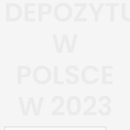
DEPOZYT
W
POLSCE
W 2023