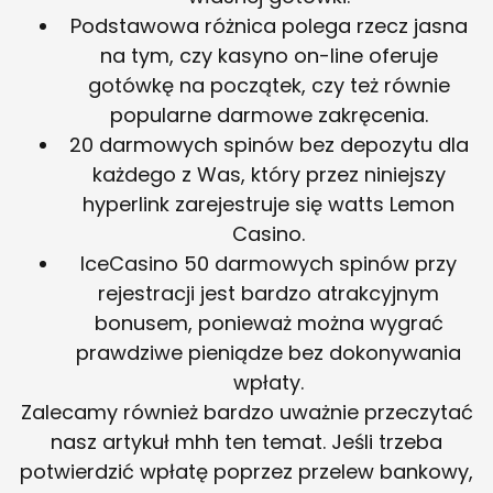
Podstawowa różnica polega rzecz jasna
na tym, czy kasyno on-line oferuje
gotówkę na początek, czy też równie
popularne darmowe zakręcenia.
20 darmowych spinów bez depozytu dla
każdego z Was, który przez niniejszy
hyperlink zarejestruje się watts Lemon
Casino.
IceCasino 50 darmowych spinów przy
rejestracji jest bardzo atrakcyjnym
bonusem, ponieważ można wygrać
prawdziwe pieniądze bez dokonywania
wpłaty.
Zalecamy również bardzo uważnie przeczytać
nasz artykuł mhh ten temat. Jeśli trzeba
potwierdzić wpłatę poprzez przelew bankowy,