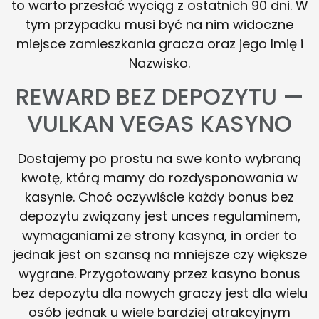
to warto przesłać wyciąg z ostatnich 90 dni. W
tym przypadku musi być na nim widoczne
miejsce zamieszkania gracza oraz jego Imię i
Nazwisko.
REWARD BEZ DEPOZYTU —
VULKAN VEGAS KASYNO
Dostajemy po prostu na swe konto wybraną
kwotę, którą mamy do rozdysponowania w
kasynie. Choć oczywiście każdy bonus bez
depozytu związany jest unces regulaminem,
wymaganiami ze strony kasyna, in order to
jednak jest on szansą na mniejsze czy większe
wygrane. Przygotowany przez kasyno bonus
bez depozytu dla nowych graczy jest dla wielu
osób jednak u wiele bardziej atrakcyjnym