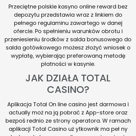
Przeciętne polskie kasyno online reward bez
depozytu przedstawia wraz z linkiem do
pełnego regulaminu zawartego w danej
ofercie. Po spełnieniu warunków obrotu i
przeniesieniu środków z salda bonusowego do
salda gotówkowego możesz złożyć wniosek o
wypłatę, wybierając preferowaną metodę
płatności w kasynie.
JAK DZIAŁA TOTAL
CASINO?
Aplikacja Total On line casino jest darmowa i
actually moż na ją pobrać z App-store oraz
bezpoś rednio ze strony operatora. W ramach
aplikacji Total Casino uż ytkownik ma peł ny