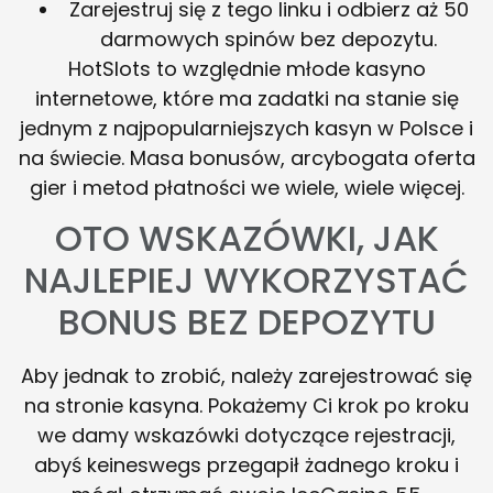
Zarejestruj się z tego linku i odbierz aż 50
darmowych spinów bez depozytu.
HotSlots to względnie młode kasyno
internetowe, które ma zadatki na stanie się
jednym z najpopularniejszych kasyn w Polsce i
na świecie. Masa bonusów, arcybogata oferta
gier i metod płatności we wiele, wiele więcej.
OTO WSKAZÓWKI, JAK
NAJLEPIEJ WYKORZYSTAĆ
BONUS BEZ DEPOZYTU
Aby jednak to zrobić, należy zarejestrować się
na stronie kasyna. Pokażemy Ci krok po kroku
we damy wskazówki dotyczące rejestracji,
abyś keineswegs przegapił żadnego kroku i