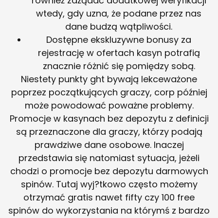
również zażądać dodatkowej weryfikacji
wtedy, gdy uzna, że podane przez nas
dane budzą wątpliwości.
Dostępne ekskluzywne bonusy za
rejestrację w ofertach kasyn potrafią
znacznie różnić się pomiędzy sobą.
Niestety punkty ght bywają lekceważone
poprzez początkujących graczy, corp później
może powodować poważne problemy.
Promocje w kasynach bez depozytu z definicji
są przeznaczone dla graczy, którzy podają
prawdziwe dane osobowe. Inaczej
przedstawia się natomiast sytuacja, jeżeli
chodzi o promocje bez depozytu darmowych
spinów. Tutaj wyj?tkowo często możemy
otrzymać gratis nawet fifty czy 100 free
spinów do wykorzystania na którymś z bardzo