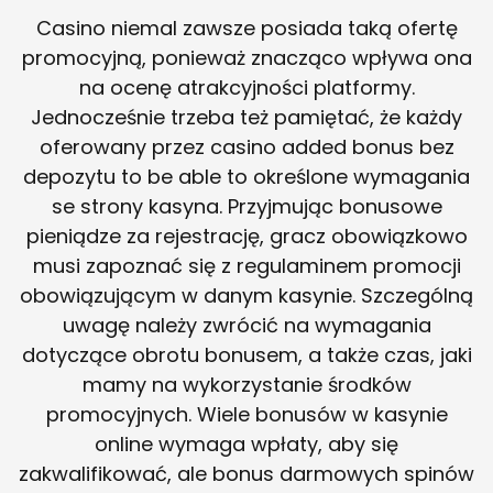
Casino niemal zawsze posiada taką ofertę
promocyjną, ponieważ znacząco wpływa ona
na ocenę atrakcyjności platformy.
Jednocześnie trzeba też pamiętać, że każdy
oferowany przez casino added bonus bez
depozytu to be able to określone wymagania
se strony kasyna. Przyjmując bonusowe
pieniądze za rejestrację, gracz obowiązkowo
musi zapoznać się z regulaminem promocji
obowiązującym w danym kasynie. Szczególną
uwagę należy zwrócić na wymagania
dotyczące obrotu bonusem, a także czas, jaki
mamy na wykorzystanie środków
promocyjnych. Wiele bonusów w kasynie
online wymaga wpłaty, aby się
zakwalifikować, ale bonus darmowych spinów