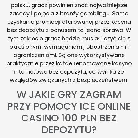
polsku, gracz powinien znać najważniejsze
zasady i pojęcia z branży gamblingu. Samo
uzyskanie promocji oferowanej przez kasyna
bez depozytu z bonusem to jedna sprawa. W
tym zakresie gracz będzie musiał liczyć się z
określonymi wymaganiami, obostrzeniami i
ograniczeniami. Są one wykorzystywane
praktycznie przez każde renomowane kasyno
internetowe bez depozytu, co wynika ze
względów związanych z bezpieczeństwem.
W JAKIE GRY ZAGRAM
PRZY POMOCY ICE ONLINE
CASINO 100 PLN BEZ
DEPOZYTU?