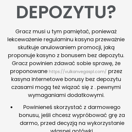
DEPOZYTU?
Gracz musi u tym pamiętać, ponieważ
lekceważenie regulaminu kasyna przeważnie
skutkuje anulowaniem promocji, jaką
proponuje kasyno z bonusem bez depozytu.
Gracz powinien zdawać sobie sprawę, że
proponowane
przez
https://vulkanvegaspl.com/
kasyna internetowe bonusy bez depozytu
czasami mogą też wiązać się z . pewnymi
wymaganiami dodatkowymi.
Powinieneś skorzystać z darmowego
bonusu, jeśli chcesz wypróbować grę za
darmo, przed decyzją na wykorzystanie
własnej gotówki.