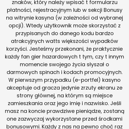
znaków, który należy wpisać t formularzu
płatności, rejestracyjnym lub w sekcji Bonusy
na witrynie kasyna (w zależności od wybranej
opcji). Wtedy użytkownik może skorzystać z
przypisanych do danego kodu bardzo
atrakcyjnych watts większości wypadków
korzyści. Jesteśmy przekonani, że praktycznie
każdy fan gier hazardowych t tym, czy t innym
momencie swojego życia słyszał o
darmowych spinach i kodach promocyjnych.
W pierwszym przypadku (e-portfel) kasyno
akceptuje od gracza jedynie zrzuty ekranu ze
strony głównej, na którym są miejsce
zamieszkania oraz jego imię i nazwisko. Jeśli
masz na koncie prawdziwe pieniądze, zostaną
one zazwyczaj wykorzystane przed środkami
bonusowymi. Każdy z nas na pewno choć raz